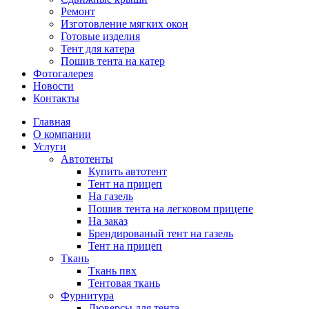
Ремонт
Изготовление мягких окон
Готовые изделия
Тент для катера
Пошив тента на катер
Фотогалерея
Новости
Контакты
Главная
О компании
Услуги
Автотенты
Купить автотент
Тент на прицеп
На газель
Пошив тента на легковом прицепе
На заказ
Брендированый тент на газель
Тент на прицеп
Ткань
Ткань пвх
Тентовая ткань
Фурнитура
Люверсы для тента