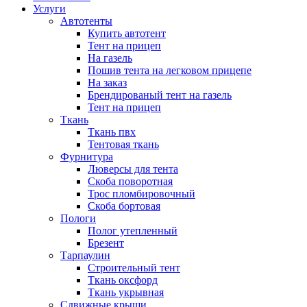
Услуги
Автотенты
Купить автотент
Тент на прицеп
На газель
Пошив тента на легковом прицепе
На заказ
Брендированый тент на газель
Тент на прицеп
Ткань
Ткань пвх
Тентовая ткань
Фурнитура
Люверсы для тента
Скоба поворотная
Трос пломбировочный
Скоба бортовая
Пологи
Полог утепленный
Брезент
Тарпаулин
Строительный тент
Ткань оксфорд
Ткань укрывная
Сдвижные крыши