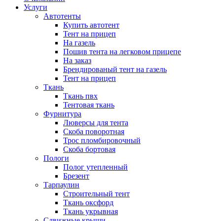
Услуги
Автотенты
Купить автотент
Тент на прицеп
На газель
Пошив тента на легковом прицепе
На заказ
Брендированый тент на газель
Тент на прицеп
Ткань
Ткань пвх
Тентовая ткань
Фурнитура
Люверсы для тента
Скоба поворотная
Трос пломбировочный
Скоба бортовая
Пологи
Полог утепленный
Брезент
Тарпаулин
Строительный тент
Ткань оксфорд
Ткань укрывная
Сдвижные крыши