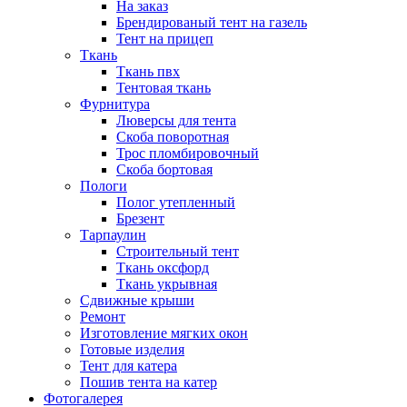
На заказ
Брендированый тент на газель
Тент на прицеп
Ткань
Ткань пвх
Тентовая ткань
Фурнитура
Люверсы для тента
Скоба поворотная
Трос пломбировочный
Скоба бортовая
Пологи
Полог утепленный
Брезент
Тарпаулин
Строительный тент
Ткань оксфорд
Ткань укрывная
Сдвижные крыши
Ремонт
Изготовление мягких окон
Готовые изделия
Тент для катера
Пошив тента на катер
Фотогалерея