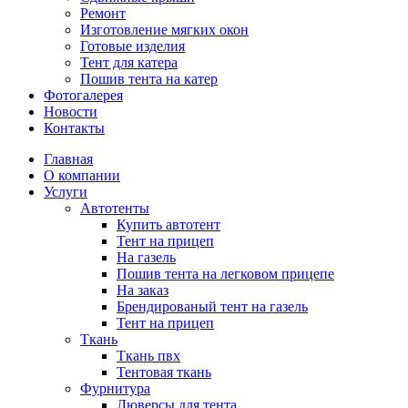
Ремонт
Изготовление мягких окон
Готовые изделия
Тент для катера
Пошив тента на катер
Фотогалерея
Новости
Контакты
Главная
О компании
Услуги
Автотенты
Купить автотент
Тент на прицеп
На газель
Пошив тента на легковом прицепе
На заказ
Брендированый тент на газель
Тент на прицеп
Ткань
Ткань пвх
Тентовая ткань
Фурнитура
Люверсы для тента