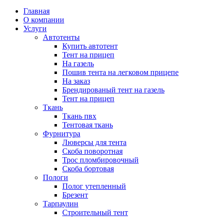
Главная
О компании
Услуги
Автотенты
Купить автотент
Тент на прицеп
На газель
Пошив тента на легковом прицепе
На заказ
Брендированый тент на газель
Тент на прицеп
Ткань
Ткань пвх
Тентовая ткань
Фурнитура
Люверсы для тента
Скоба поворотная
Трос пломбировочный
Скоба бортовая
Пологи
Полог утепленный
Брезент
Тарпаулин
Строительный тент