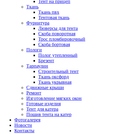
Тент на прицеп
Ткань
Ткань пвх
Тентовая ткань
Фурнитура
Люверсы для тента
Скоба поворотная
Трос пломбировочный
Скоба бортовая
Пологи
Полог утепленный
Брезент
Тарпаулин
Строительный тент
Ткань оксфорд
Ткань укрывная
Сдвижные крыши
Ремонт
Изготовление мягких окон
Готовые изделия
Тент для катера
Пошив тента на катер
Фотогалерея
Новости
Контакты