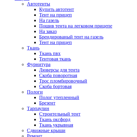
Автотенты
Купить автотент
Тент на прицеп
На газель
Пошив тента на легковом прицепе
На заказ
Брендированый тент на газель
Тент на прицеп
Ткань
Ткань пвх
Тентовая ткань
Фурнитура
Люверсы для тента
Скоба поворотная
Трос пломбировочный
Скоба бортовая
Пологи
Полог утепленный
Брезент
Тарпаулин
Строительный тент
Ткань оксфорд
Ткань укрывная
Сдвижные крыши
Ремонт