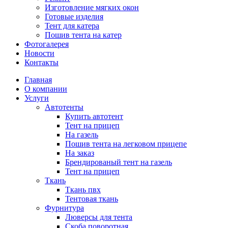
Изготовление мягких окон
Готовые изделия
Тент для катера
Пошив тента на катер
Фотогалерея
Новости
Контакты
Главная
О компании
Услуги
Автотенты
Купить автотент
Тент на прицеп
На газель
Пошив тента на легковом прицепе
На заказ
Брендированый тент на газель
Тент на прицеп
Ткань
Ткань пвх
Тентовая ткань
Фурнитура
Люверсы для тента
Скоба поворотная