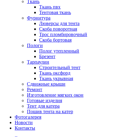
Ткань
Ткань пвх
Тентовая ткань
Фурнитура
Люверсы для тента
Скоба поворотная
Трос пломбировочный
Скоба бортовая
Пологи
Полог утепленный
Брезент
Тарпаулин
Строительный тент
Ткань оксфорд
Ткань укрывная
Сдвижные крыши
Ремонт
Изготовление мягких окон
Готовые изделия
Тент для катера
Пошив тента на катер
Фотогалерея
Новости
Контакты