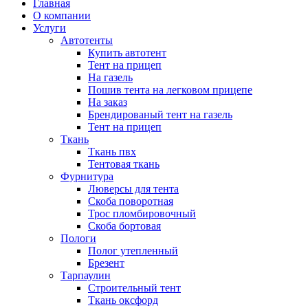
Главная
О компании
Услуги
Автотенты
Купить автотент
Тент на прицеп
На газель
Пошив тента на легковом прицепе
На заказ
Брендированый тент на газель
Тент на прицеп
Ткань
Ткань пвх
Тентовая ткань
Фурнитура
Люверсы для тента
Скоба поворотная
Трос пломбировочный
Скоба бортовая
Пологи
Полог утепленный
Брезент
Тарпаулин
Строительный тент
Ткань оксфорд