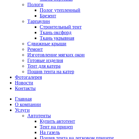
Пологи
Полог утепленный
Брезент
Тарпаулин
Строительный тент
Ткань оксфорд
Ткань укрывная
Сдвижные крыши
Ремонт
Изготовление мягких окон
Готовые изделия
Тент для катера
Пошив тента на катер
Фотогалерея
Новости
Контакты
Главная
О компании
Услуги
Автотенты
Купить автотент
Тент на прицеп
На газель
Пошив тента на легковом прицепе