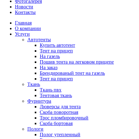
Фотогалерея
Новости
Контакты
Главная
О компании
Услуги
Автотенты
Купить автотент
Тент на прицеп
На газель
Пошив тента на легковом прицепе
На заказ
Брендированый тент на газель
Тент на прицеп
Ткань
Ткань пвх
Тентовая ткань
Фурнитура
Люверсы для тента
Скоба поворотная
Трос пломбировочный
Скоба бортовая
Пологи
Полог утепленный