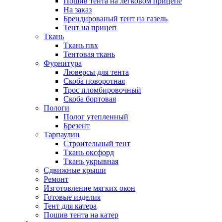
Пошив тента на легковом прицепе
На заказ
Брендированый тент на газель
Тент на прицеп
Ткань
Ткань пвх
Тентовая ткань
Фурнитура
Люверсы для тента
Скоба поворотная
Трос пломбировочный
Скоба бортовая
Пологи
Полог утепленный
Брезент
Тарпаулин
Строительный тент
Ткань оксфорд
Ткань укрывная
Сдвижные крыши
Ремонт
Изготовление мягких окон
Готовые изделия
Тент для катера
Пошив тента на катер