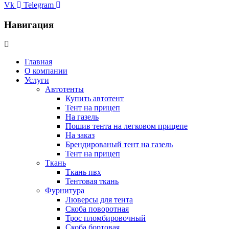
Vk
Telegram
Навигация
Главная
О компании
Услуги
Автотенты
Купить автотент
Тент на прицеп
На газель
Пошив тента на легковом прицепе
На заказ
Брендированый тент на газель
Тент на прицеп
Ткань
Ткань пвх
Тентовая ткань
Фурнитура
Люверсы для тента
Скоба поворотная
Трос пломбировочный
Скоба бортовая