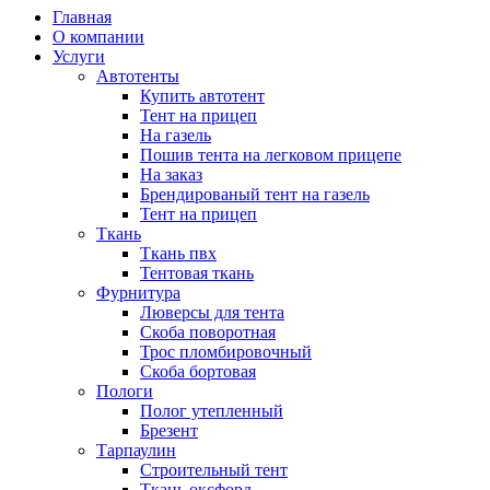
Главная
О компании
Услуги
Автотенты
Купить автотент
Тент на прицеп
На газель
Пошив тента на легковом прицепе
На заказ
Брендированый тент на газель
Тент на прицеп
Ткань
Ткань пвх
Тентовая ткань
Фурнитура
Люверсы для тента
Скоба поворотная
Трос пломбировочный
Скоба бортовая
Пологи
Полог утепленный
Брезент
Тарпаулин
Строительный тент
Ткань оксфорд