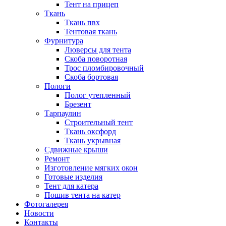
Тент на прицеп
Ткань
Ткань пвх
Тентовая ткань
Фурнитура
Люверсы для тента
Скоба поворотная
Трос пломбировочный
Скоба бортовая
Пологи
Полог утепленный
Брезент
Тарпаулин
Строительный тент
Ткань оксфорд
Ткань укрывная
Сдвижные крыши
Ремонт
Изготовление мягких окон
Готовые изделия
Тент для катера
Пошив тента на катер
Фотогалерея
Новости
Контакты