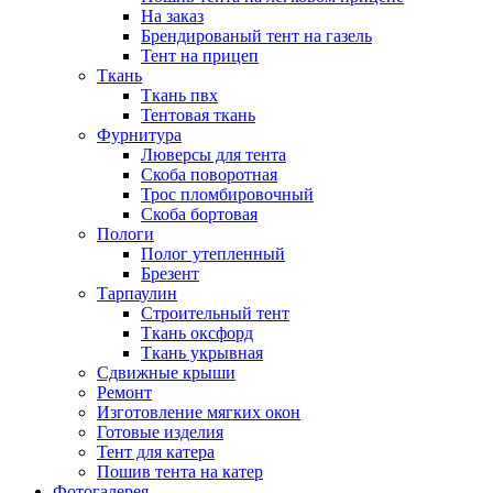
На заказ
Брендированый тент на газель
Тент на прицеп
Ткань
Ткань пвх
Тентовая ткань
Фурнитура
Люверсы для тента
Скоба поворотная
Трос пломбировочный
Скоба бортовая
Пологи
Полог утепленный
Брезент
Тарпаулин
Строительный тент
Ткань оксфорд
Ткань укрывная
Сдвижные крыши
Ремонт
Изготовление мягких окон
Готовые изделия
Тент для катера
Пошив тента на катер
Фотогалерея