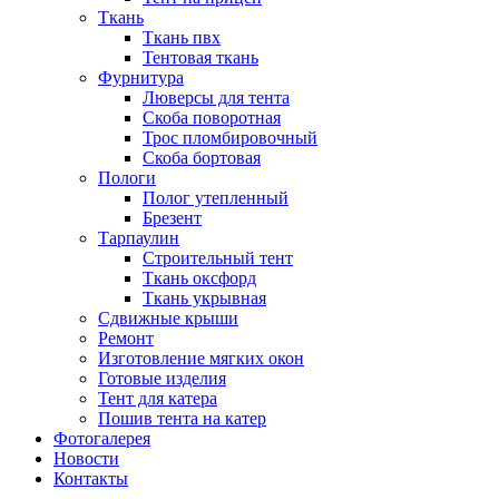
Ткань
Ткань пвх
Тентовая ткань
Фурнитура
Люверсы для тента
Скоба поворотная
Трос пломбировочный
Скоба бортовая
Пологи
Полог утепленный
Брезент
Тарпаулин
Строительный тент
Ткань оксфорд
Ткань укрывная
Сдвижные крыши
Ремонт
Изготовление мягких окон
Готовые изделия
Тент для катера
Пошив тента на катер
Фотогалерея
Новости
Контакты