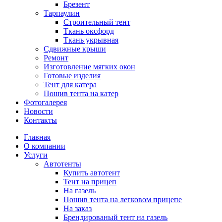
Брезент
Тарпаулин
Строительный тент
Ткань оксфорд
Ткань укрывная
Сдвижные крыши
Ремонт
Изготовление мягких окон
Готовые изделия
Тент для катера
Пошив тента на катер
Фотогалерея
Новости
Контакты
Главная
О компании
Услуги
Автотенты
Купить автотент
Тент на прицеп
На газель
Пошив тента на легковом прицепе
На заказ
Брендированый тент на газель